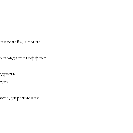
лнителей», а ты не
нно рождается эффект
едрить.
уть.
акта, упражнения