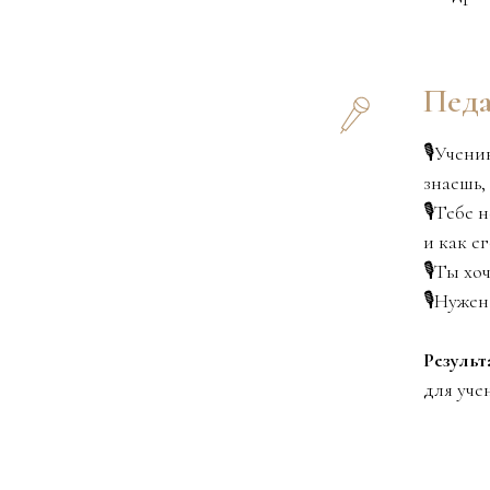
Педа
🎙️Учен
знаешь,
🎙️Тебе
и как е
🎙️Ты х
🎙️Нуже
Результ
для уче