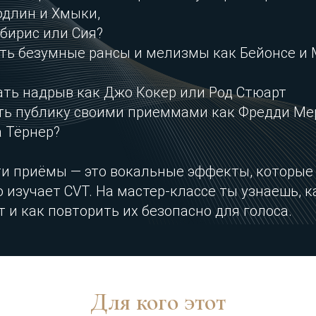
Йодлин и Хмыки,
бирис или Сия?
ать безумные рансы и мелизмы как Бейонсе и
вать надрыв как Джо Кокер или Род Стюарт
дить публику своими приеммами как Фредди М
 Тёрнер?
ти приёмы — это вокальные эффекты, которые
 изучает CVT. На мастер-классе ты узнаешь, к
 и как повторить их безопасно для голоса.
Для кого этот