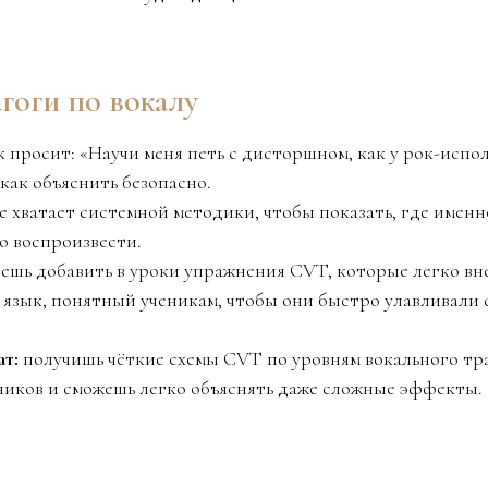
гоги по вокалу
ик просит: «Научи меня петь с дисторшном, как у рок-испо
 как объяснить безопасно.
 не хватает системной методики, чтобы показать, где име
го воспроизвести.
очешь добавить в уроки упражнения CVT, которые легко вн
н язык, понятный ученикам, чтобы они быстро улавливали с
ат:
получишь чёткие схемы CVT по уровням вокального тр
ников и сможешь легко объяснять даже сложные эффекты.