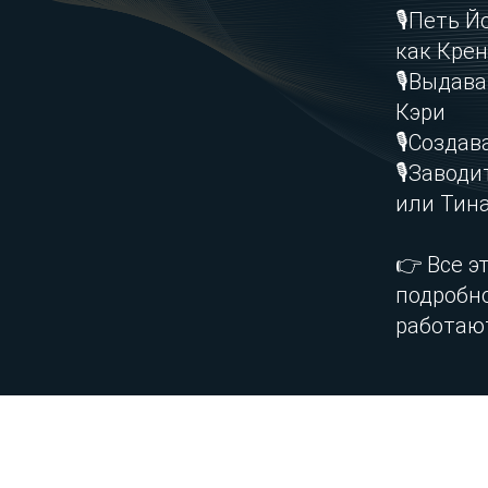
Доступ к уникальным материалам
🎙️Петь 
как Крен
🎙️Выдав
Кэри
🎙️Созда
🎙️Заво
или Тина
👉 Все э
подробно
работают