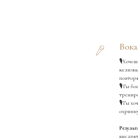
Вока
🎙️Хоче
мелизмы
повторя
🎙️Ты б
трениро
🎙️Ты х
охрипну
Результ
внедрят