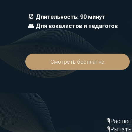
⏰ Длительность: 90 минут
👥 Для вокалистов и педагогов
Смотреть бесплатно
🎙️Расще
🎙️Рычат