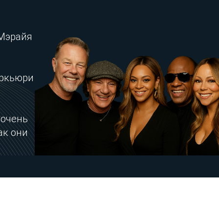
 Мэрайя
еркьюри
 очень
ак они