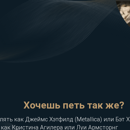
Хочешь петь так же?
плять как Джеймс Хэтфилд (Metallica) или Бэт Х
ь как Кристина Агилера или Луи Армсторнг