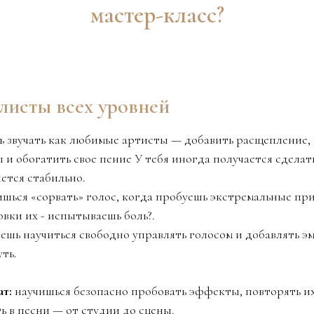
мастер-класс?
листы всех уровней
шь звучать как любимые артисты — добавить расщепление,
 и обогатить свое пение У тебя иногда получается сделат
ется стабильно.
оишься «сорвать» голос, когда пробуешь экстремальные пр
вки их - испытываешь боль?.
очешь научиться свободно управлять голосом и добавлять э
ть.
ат:
научишься безопасно пробовать эффекты, повторять их
ь в песни — от студии до сцены.