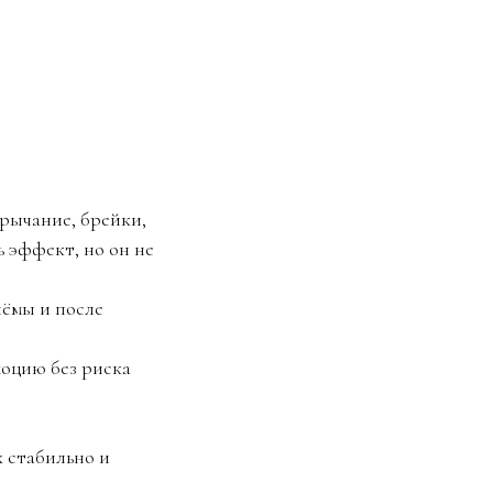
 рычание, брейки,
ь эффект, но он не
иёмы и после
моцию без риска
 стабильно и