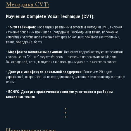
Методика CVT:
Изучение Complete Vocal Technique (CVT):
- 15-20 вебинаров:
Посвящены различным аспектам методики CVT, включая
изучение основных принципов (поддержка, необходимый твэнг, положение
челюсти) и углубленное изучение четырех вокальных режимов (нейтральный,
твэнг, овердрайв, бэлт).
- Марафон по вокальным режимам:
Включает подробное изучение режимов
и упражнения "21 шаг" с супер бонусом — распевки по режимам от Марины
Виноградовой, ноты, минусовки и плюсы для мужского и женского голоса.
- Доступ к марафону по вокальной поддержке:
Более чем 20 видео
упражнений, направленных на координацию движения и синхронизацию звука с
телом.
- БОНУС: Доступ к практическим занятиям участников и разборам
вокальных техник
Исполнительство: